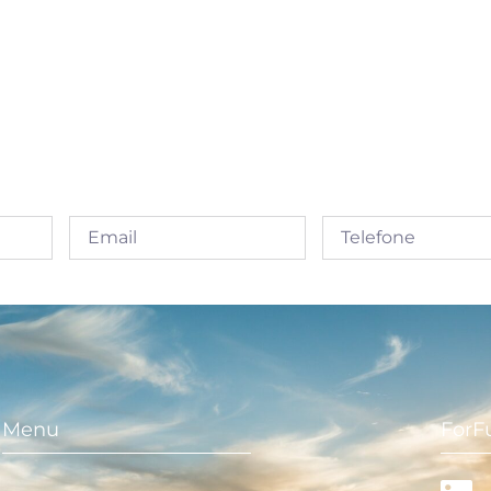
Menu
ForF