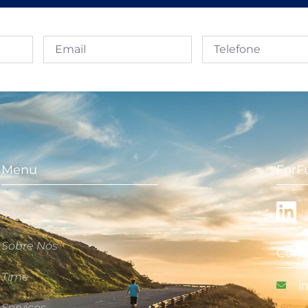
Menu
ForF
Início
Sobre Nós
Cont
Time
i
Serviços