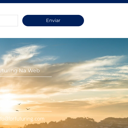
Enviar
uturing Na Web
ato
nfo@forfuturing.com