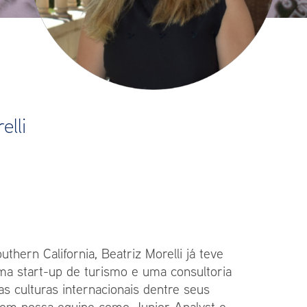
elli
hern California, Beatriz Morelli já teve
ma start-up de turismo e uma consultoria
as culturas internacionais dentre seus
u em nossa equipe como Junior Analyst e