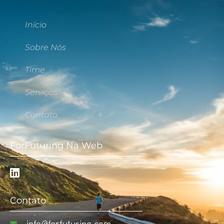
Início
Sobre Nós
Time
Serviços
Contato
ForFuturing Na Web
Contato
info@forfuturing.com